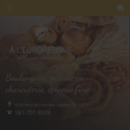
Boulangerie, pâtisserie,
charcuterie, épicerie fine
9750, Boul de l'Ormière,
Québec, QC
G2B 3L1
581-701-8508