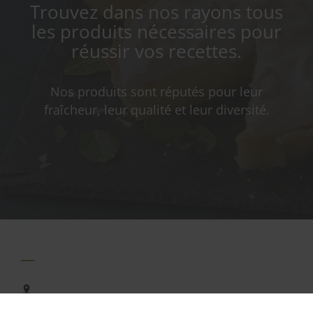
Trouvez dans nos rayons tous
les produits nécessaires pour
réussir vos recettes.
Nos produits sont réputés pour leur
fraîcheur, leur qualité et leur diversité.
9750, Boul de l'Ormière,
Québec, QC
G2B 3L1